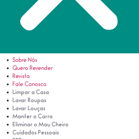
Sobre Nós
Quero Revender
Revista
Fale Conosco
Limpar a Casa
Lavar Roupas
Lavar Louças
Manter o Carro
Eliminar o Mau Cheiro
Cuidados Pessoais