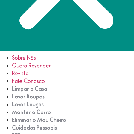
Sobre Nós
Quero Revender
Revista
Fale Conosco
Limpar a Casa
Lavar Roupas
Lavar Louças
Manter o Carro
Eliminar o Mau Cheiro
Cuidados Pessoais