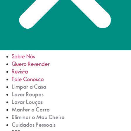
Sobre Nós
Quero Revender
Revista
Fale Conosco
Limpar a Casa
Lavar Roupas
Lavar Louças
Manter o Carro
Eliminar o Mau Cheiro
Cuidados Pessoais