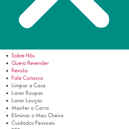
Sobre Nós
Quero Revender
Revista
Fale Conosco
Limpar a Casa
Lavar Roupas
Lavar Louças
Manter o Carro
Eliminar o Mau Cheiro
Cuidados Pessoais