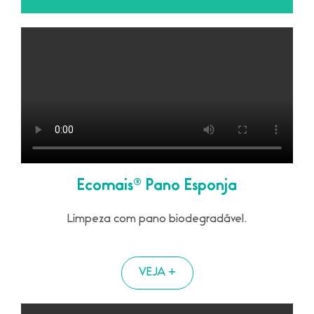
Ecomais® Pano Esponja
Limpeza com pano biodegradável.
VEJA +