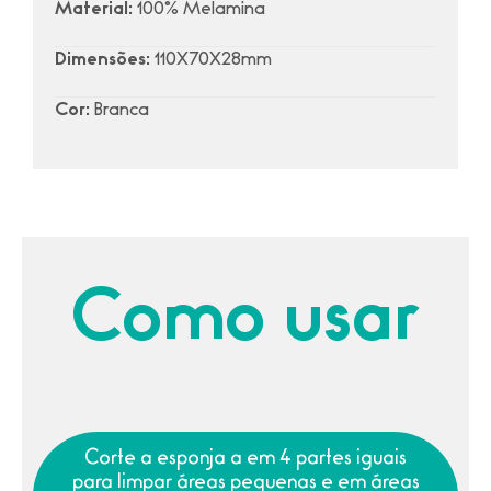
Material:
100% Melamina
Dimensões:
110X70X28mm
Cor:
Branca
Como usar
Corte a esponja a em 4 partes iguais
para limpar áreas pequenas e em áreas