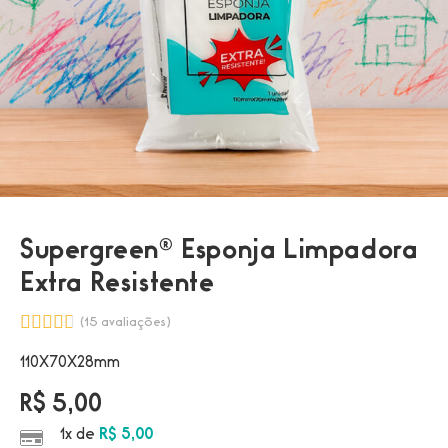
Supergreen® Esponja Limpadora
Extra Resistente
(
15
avaliações)
110X70X28mm
R$
5,00
1x de
R$
5,00