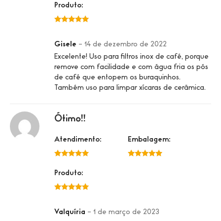
Produto:
5 de 5
Gisele
–
14 de dezembro de 2022
Excelente! Uso para filtros inox de café, porque
remove com facilidade e com água fria os pós
de café que entopem os buraquinhos.
Também uso para limpar xícaras de cerâmica.
Ótimo!!
Atendimento:
Embalagem:
5 de 5
5 de 5
Produto:
5 de 5
Valquíria
–
1 de março de 2023