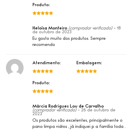
Produto:
5 de 5
Heloísa Monteiro
(comprador verificado)
–
18
de outubro de 2023
Eu gosto muito dos produtos. Sempre
recomendo
Atendimento:
Embalagem:
5 de 5
5 de 5
Produto:
5 de 5
Márcia Rodrigues Lou de Carvalho
(comprador verificado)
–
26 de outubro de
2023
Os produtos são excelentes, principalmente o
pano limpa vidros , já indiquei p a família toda .