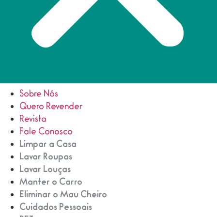
Sobre Nós
Quero Revender
Revista
Fale Conosco
Limpar a Casa
Lavar Roupas
Lavar Louças
Manter o Carro
Eliminar o Mau Cheiro
Cuidados Pessoais