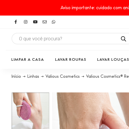
Aviso importante: cuidado com anú
LIMPAR A CASA
LAVAR ROUPAS
LAVAR LOUÇA
Início
→
Linhas
→
Valious Cosmetics
→
Valious Cosmetics® R