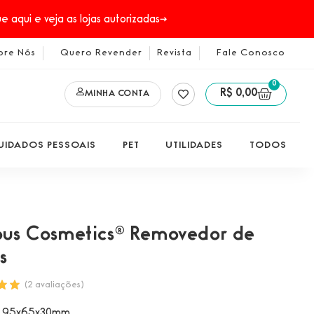
 aqui e veja as lojas autorizadas→
bre Nós
Quero Revender
Revista
Fale Conosco
0
R$
0,00
MINHA CONTA
UIDADOS PESSOAIS
PET
UTILIDADES
TODOS
ous Cosmetics® Removedor de
s
(
2
avaliações)