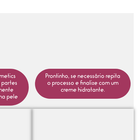
smetics
Prontinho, se necessário repita
 partes
o processo e finalize com um
mente
creme hidratante.
 na pele