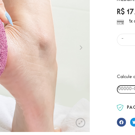
MEDIDA
R$
17
1x
-
Calcule 
PA