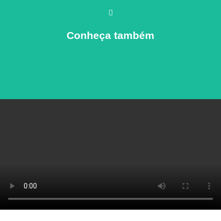
Clique aqui
Para conhecer a linha toda
Conheça também
Linha Foffs®