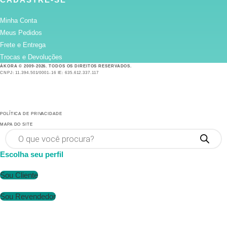
Minha Conta
Meus Pedidos
Frete e Entrega
Trocas e Devoluções
ÁKORA © 2009-2026. TODOS OS DIREITOS RESERVADOS.
CNPJ: 11.394.501/0001-16 IE: 635.612.337.117
POLÍTICA DE PRIVACIDADE
MAPA DO SITE
Pesquisar
produtos
Escolha seu perfil
Sou Cliente
Sou Revendedor