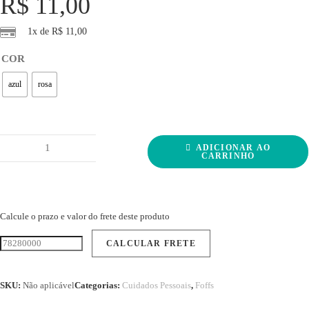
R$
11,00
1x de
R$
11,00
COR
azul
rosa
Foffs®
ADICIONAR AO
Sapinho
CARRINHO
Sapeca
quantidade
Calcule o prazo e valor do frete deste produto
SKU:
Não aplicável
Categorias:
Cuidados Pessoais
,
Foffs