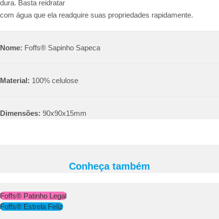
dura. Basta reidratar
com água que ela readquire suas propriedades rapidamente.
Nome:
Foffs® Sapinho Sapeca
Material:
100% celulose
Dimensões:
90x90x15mm
Conheça também
Foffs® Patinho Legal
Foffs® Estrela Feliz