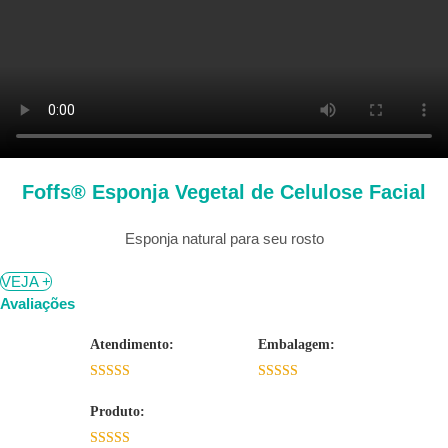
Foffs® Esponja Vegetal de Celulose Facial
Esponja natural para seu rosto
VEJA +
Avaliações
Atendimento:
Embalagem:
5 de 5
5 de 5
Produto: