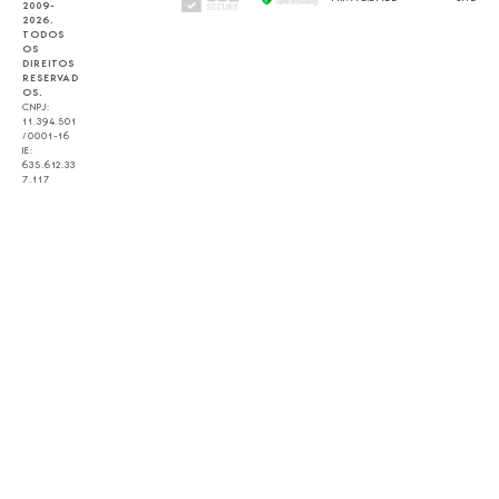
2009-
2026.
TODOS
OS
DIREITOS
RESERVAD
OS.
CNPJ:
11.394.501
/0001-16
IE:
635.612.33
7.117