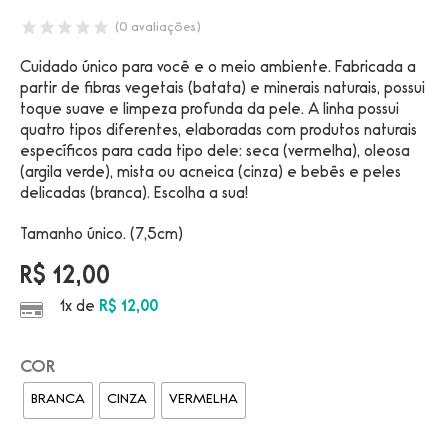
(
0
avaliações)
Cuidado único para você e o meio ambiente. Fabricada a
partir de fibras vegetais (batata) e minerais naturais, possui
toque suave e limpeza profunda da pele. A linha possui
quatro tipos diferentes, elaboradas com produtos naturais
específicos para cada tipo dele: seca (vermelha), oleosa
(argila verde), mista ou acneica (cinza) e bebês e peles
delicadas (branca). Escolha a sua!
Tamanho único. (7,5cm)
R$
12,00
1x de
R$
12,00
COR
BRANCA
CINZA
VERMELHA