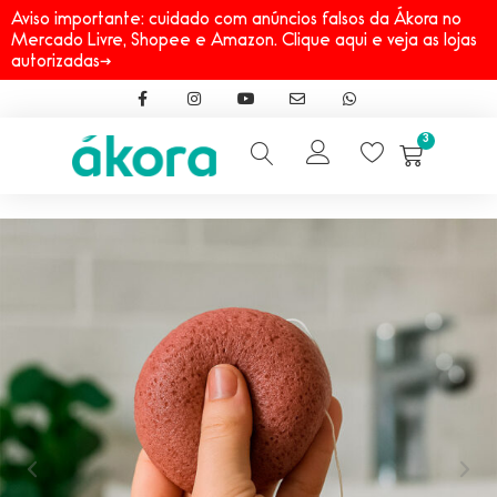
Aviso importante: cuidado com anúncios falsos da Ákora no
Mercado Livre, Shopee e Amazon. Clique aqui e veja as lojas
autorizadas→
3
Início
→
Linhas
→
Foffs
→
Foffs® Esponja Super Macia Facial