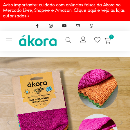
Aviso importante: cuidado com anúncios falsos da Ákora no
Mercado Livre, Shopee e Amazon. Clique aqui e veja as lojas
autorizadas→
0
Início
→
Linhas
→
Pano Mágico
→
Pano Mágico® Uso Geral S