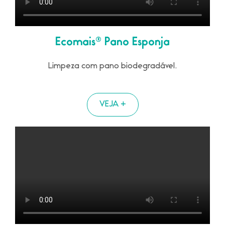
Ecomais® Pano Esponja
Limpeza com pano biodegradável.
VEJA +