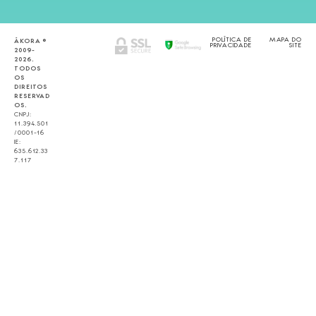
POLÍTICA DE
MAPA DO
ÁKORA ©
PRIVACIDADE
SITE
2009-
2026.
TODOS
OS
DIREITOS
RESERVAD
OS.
CNPJ:
11.394.501
/0001-16
IE:
635.612.33
7.117