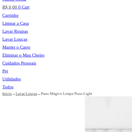
R$
0,00
0
Cart
Carrinho
Limpar a Casa
Lavar Roupas
Lavar Louças
Manter o Carro
Eliminar o Mau Cheiro
Cuidados Pessoais
Pet
Utilidades
Todos
Início
→
Lavar Louças
→
Pano Mágico Limpa Pisos Light