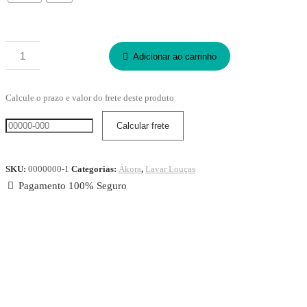
Pano
Adicionar ao carrinho
Mágico
Limpa
Calcule o prazo e valor do frete deste produto
Pisos
Light
quantidade
SKU:
0000000-1
Categorias:
Ákora
,
Lavar Louças
Pagamento 100% Seguro