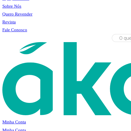
Sobre Nós
Quero Revender
Revista
Fale Conosco
Pesquisar
produtos
Minha Conta
Minha Conta