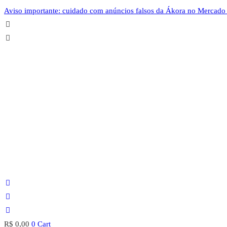
Ir
Aviso importante: cuidado com anúncios falsos da Ákora no Mercado 
para
o
conteúdo
R$
0,00
0
Cart