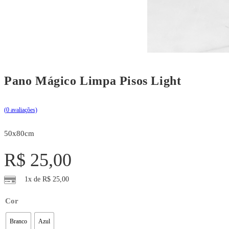
Pano Mágico Limpa Pisos Light
(
0
avaliações)
50x80cm
R$
25,00
1x de
R$
25,00
Cor
Branco
Azul