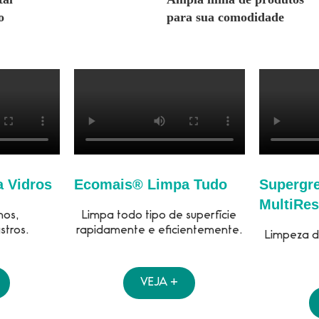
o
para sua comodidade
 Vidros
Ecomais® Limpa Tudo
Supergr
MultiRes
nos,
Limpa todo tipo de superfície
stros.
rapidamente e eficientemente.
Limpeza de
VEJA +