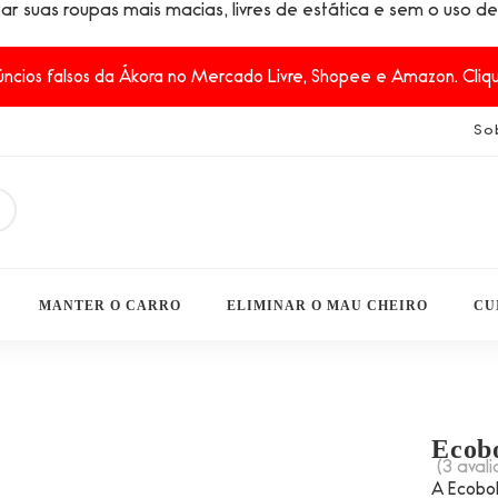
ixar suas roupas mais macias, livres de estática e sem o uso 
ncios falsos da Ákora no Mercado Livre, Shopee e Amazon. Clique
So
MANTER O CARRO
ELIMINAR O MAU CHEIRO
CU
Ecobo
(
3
avali
A Ecobol