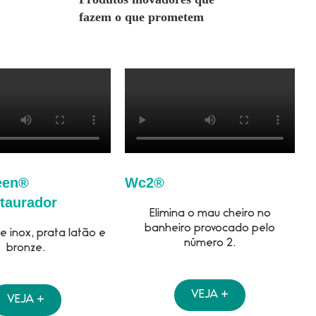
fazem o que prometem
een®
Wc2®
taurador
Elimina o mau cheiro no
banheiro provocado pelo
 inox, prata latão e
número 2.
bronze.
VEJA +
VEJA +