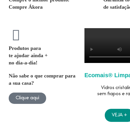
Compre Ákora
de satisfaçã
Produtos para
te ajudar ainda +
no dia-a-dia!
Ecomais® Limpa
Não sabe o que comprar para
a sua casa?
Vidros cristali
sem fiapos e ra
Clique aqui
VEJA +