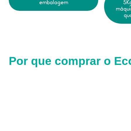
embalagem
5Kg
máqui
qu
Por que comprar o Ec