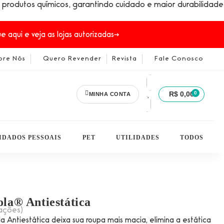
de produtos químicos, garantindo cuidado e maior durabilidade
 aqui e veja as lojas autorizadas→
bre Nós
Quero Revender
Revista
Fale Conosco
0
R$
0,00
MINHA CONTA
IDADOS PESSOAIS
PET
UTILIDADES
TODOS
la® Antiestática
ações)
a Antiestática deixa sua roupa mais macia, elimina a estática