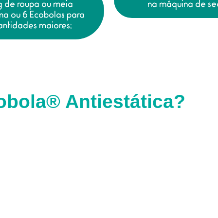
 de roupa ou meia
na máquina de se
na ou 6 Ecobolas para
antidades maiores;
obola® Antiestática?