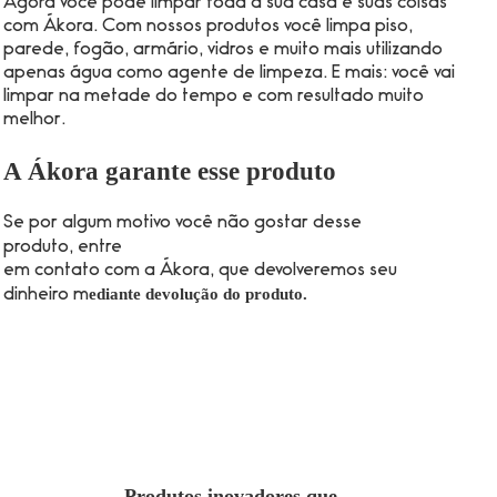
Agora você pode limpar toda a sua casa e suas coisas
com Ákora. Com nossos produtos você limpa piso,
parede, fogão, armário, vidros e muito mais utilizando
apenas água como agente de limpeza. E mais: você vai
limpar na metade do tempo e com resultado muito
melhor.
A Ákora garante esse produto
Se por algum motivo você não gostar desse
produto,
entre
em contato com a Ákora, que devolveremos seu
ediante devolução do produto.
dinheiro m
Produtos inovadores que