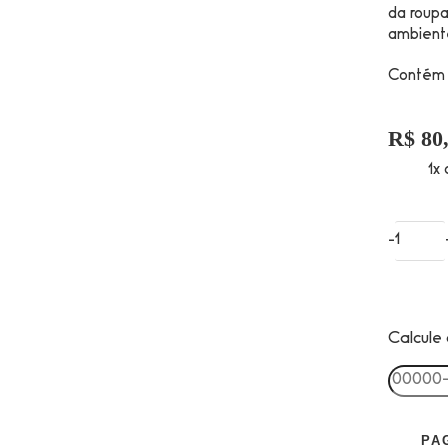
da roupa
ambient
Contém 
R$
80
1x
-
Calcule 
PA