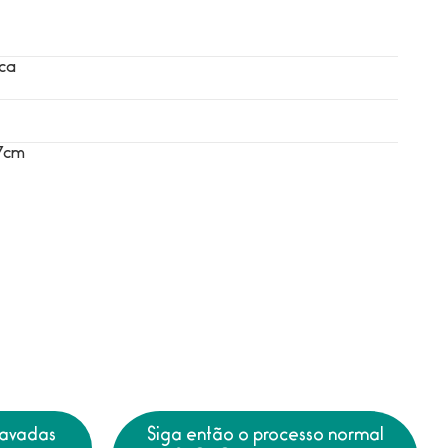
ica
7cm
lavadas
Siga então o processo normal