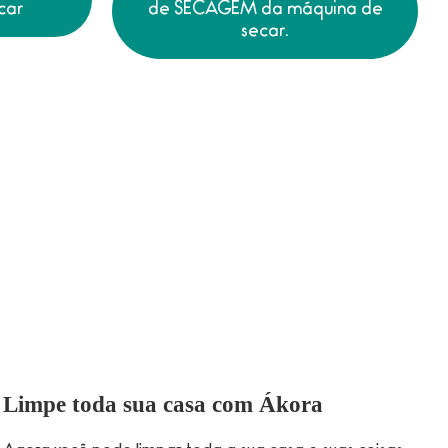
car
de SECAGEM da máquina de
secar.
Limpe toda sua casa com Ákora