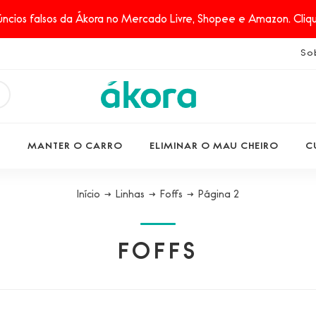
ncios falsos da Ákora no Mercado Livre, Shopee e Amazon. Clique
So
S
MANTER O CARRO
ELIMINAR O MAU CHEIRO
C
Início
→
Linhas
→
Foffs
→
Página 2
FOFFS