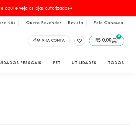
 aqui e veja as lojas autorizadas→
bre Nós
Quero Revender
Revista
Fale Conosco
0
R$
0,00
MINHA CONTA
UIDADOS PESSOAIS
PET
UTILIDADES
TODOS