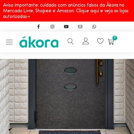
Aviso importante: cuidado com anúncios falsos da Ákora no
Mercado Livre, Shopee e Amazon. Clique aqui e veja as lojas
autorizadas→
3
Início
→
Linhas
→
Daxxen
→
Ákora Tapete Entrada