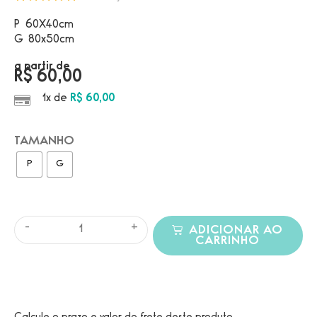
P 60X40cm
G 80x50cm
a partir de
R$
60,00
1x de
R$
60,00
TAMANHO
P
G
-
+
ADICIONAR AO
CARRINHO