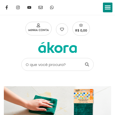
Limpar a
Lavar
Lavar
Manter o
Eliminar o
Cuidad
R$ 0,00
MINHA CONTA