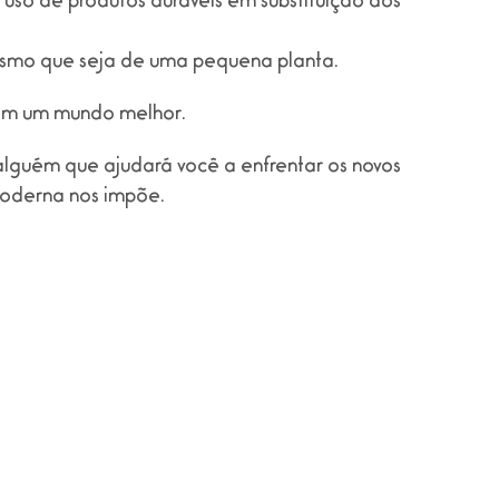
 o uso de produtos duráveis em substituição aos
esmo que seja de uma pequena planta.
zem um mundo melhor.
lguém que ajudará você a enfrentar os novos
moderna nos impõe.