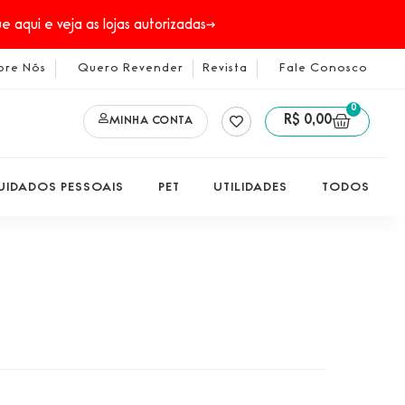
 aqui e veja as lojas autorizadas→
bre Nós
Quero Revender
Revista
Fale Conosco
0
R$
0,00
MINHA CONTA
UIDADOS PESSOAIS
PET
UTILIDADES
TODOS