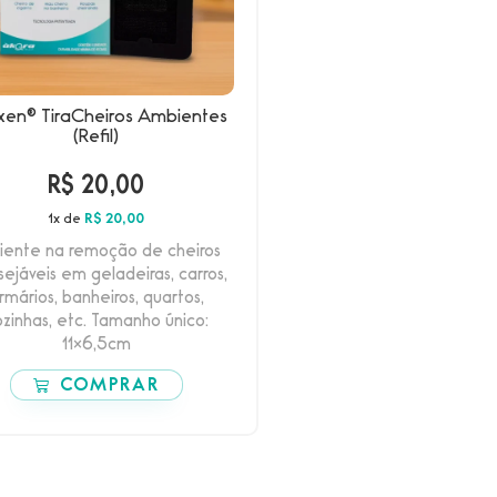
xen® TiraCheiros Ambientes
(Refil)
R$
20,00
1x de
R$
20,00
ciente na remoção de cheiros
sejáveis em geladeiras, carros,
rmários, banheiros, quartos,
zinhas, etc. Tamanho único:
11×6,5cm
COMPRAR