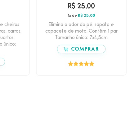
R$
25,00
1x de
R$
25,00
e cheiros
Elimina o odor do pé, sapato e
as, carros,
capacete de moto. Contém 1 par
quartos,
Tamanho único: 7x4,5cm
o único:
COMPRAR
Avaliação
5.00
de 5