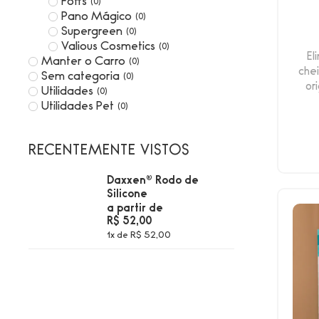
Foffs
(
0
)
Pano Mágico
(
0
)
Supergreen
(
0
)
Valious Cosmetics
(
0
)
El
Manter o Carro
(
0
)
che
Sem categoria
(
0
)
or
Utilidades
(
0
)
Utilidades Pet
(
0
)
RECENTEMENTE VISTOS
Daxxen® Rodo de
Silicone
a partir de
R$
52,00
1x de
R$
52,00