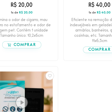
R$
20,00
R$
40,00
1x de
R$
20,00
1x de
R$
40,00
imina o odor de cigarro, mau
Eficiente na remoção d
iro no estofamento e odor de
indesejáveis em geladeir
igem pet. Contém 1 unidade
armários, banheiros, 
Tamanho único: 10,2x6cm
cozinhas, etc. Tamanh
11x6,5cm
COMPRAR
COMPRAR