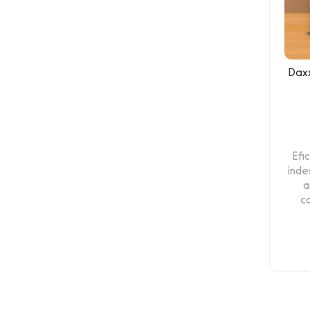
Dax
Efi
inde
a
co