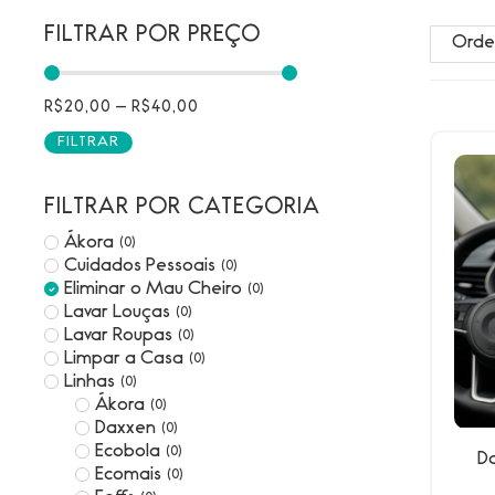
FILTRAR POR PREÇO
R$
20,00
—
R$
40,00
FILTRAR
FILTRAR POR CATEGORIA
Ákora
(
0
)
Cuidados Pessoais
(
0
)
Eliminar o Mau Cheiro
(
0
)
Lavar Louças
(
0
)
Lavar Roupas
(
0
)
Limpar a Casa
(
0
)
Linhas
(
0
)
Ákora
(
0
)
Daxxen
(
0
)
Ecobola
(
0
)
D
Ecomais
(
0
)